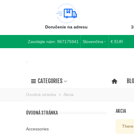
Doručenie na adresu
1
Zavolajte nám:
967175941
Slovenčina
€ EUR
CATEGORIES
BL
Úvodná stránka
>
Akcia
AKCIA
ÚVODNÁ STRÁNKA
There 
Accessories