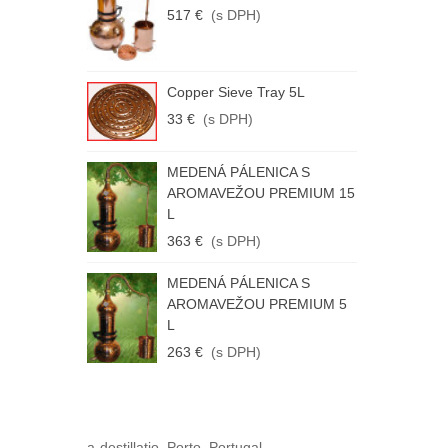
L
517 €
(s DPH)
2
M
Copper Sieve Tray 5L
P
33 €
(s DPH)
3
M
MEDENÁ PÁLENICA S
P
AROMAVEŽOU PREMIUM 15
L
1
363 €
(s DPH)
MEDENÁ PÁLENICA S
AROMAVEŽOU PREMIUM 5
L
263 €
(s DPH)
a-destillatio, Porto. Portugal