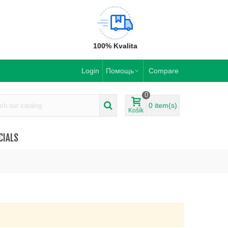
100% Kvalita
Login
Помощь
Compare
0
0
item(s)
Košík
CIALS