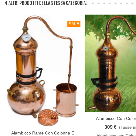
4 ALTRI PRODOTTI DELLA STESSA CATEGORIA:
SALE
Alambicco Con Colo
Aggiungi Al Carrello
309 €
(Tasse in
Alambicco Rame Con Colonna E
Aggiungi Al Carrello
Alambicco con Colo