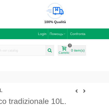
100% Qualità
Login
Помощь
Confronta
0
0
item(s)
Carrello
 L
o tradizionale 10L.