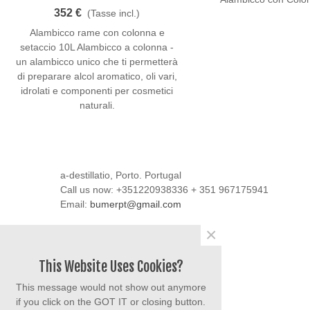
Setaccio 10L
352 €
(Tasse incl.)
Alambicco rame con colonna e
setaccio 10L Alambicco a colonna -
un alambicco unico che ti permetterà
di preparare alcol aromatico, oli vari,
idrolati e componenti per cosmetici
naturali.
a-destillatio, Porto. Portugal
Call us now:
+351220938336 + 351 967175941
Email:
bumerpt@gmail.com
×
This Website Uses Cookies?
This message would not show out anymore
Condividi
if you click on the GOT IT or closing button.
Facebook
YouTube
Instagram