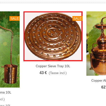
SALE
SALE
Copper Sieve Tray 10L
Aggiungi Al Carrello
43 €
(Tasse incl.)
Copper Al
Aggiungi Al Ca
62
nna 10L
cl.)
nna 10L