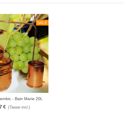
SALE
embic - Bain Marie 20L
rrello
7 €
(Tasse incl.)