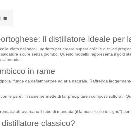
IONI
toghese: il distillatore ideale per l
ollaudato nei secoli, perfetto per creare superalcolici e distillati pregia
e saldature sicure senza piombo
. Questo modello rappresenta il gold stan
ky al mondo
.
lambicco in rame
"cipolla" funge da deflemmatore ad aria naturale
. Raffredda leggermente 
con le pareti in rame permette di far precipitare i composti solforati
. Qu
e aromatici attraversano il tubo di mandata (il famoso "collo di cigno") p
istillatore classico?