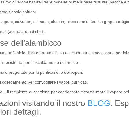
ssimo gli aromi naturali delle materie prime a base di frutta, bacche e c
 tradizionale polugar
.
agnac, calvados, schnaps, chacha, pisco e un'autentica grappa artigi
aturali (acque aromatiche)
.
ase dell'alambicco
a e affidabile. Il kit è pronto all'uso e include tutto il necessario per iniz
ra-resistente per il riscaldamento del mosto
.
nale progettato per la purificazione dei vapori
.
i collegamento per convogliare i vapori purificati
.
to
– il recipiente di ricezione per condensare e trasformare il vapore nel 
azioni visitando il nostro
BLOG
. Esp
ori dettagli.