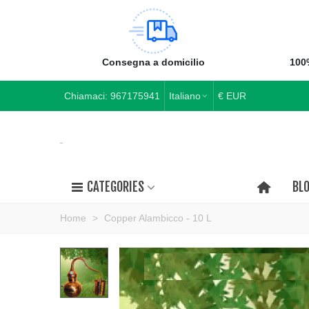
Consegna a domicilio
100
Chiamaci:
967175941
Italiano
€ EUR
CATEGORIES
BL
Home
>
Copper Alambicco - 10 L