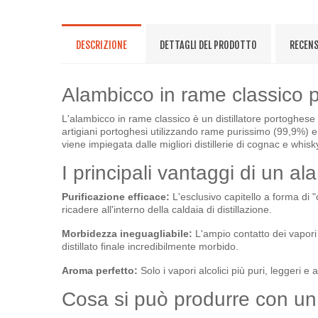
DESCRIZIONE
DETTAGLI DEL PRODOTTO
RECENS
Alambicco in rame classico por
L'alambicco in rame classico è un distillatore portoghese c
artigiani portoghesi utilizzando rame purissimo (99,9%) 
viene impiegata dalle migliori distillerie di cognac e whis
I principali vantaggi di un a
Purificazione efficace:
L'esclusivo capitello a forma di 
ricadere all'interno della caldaia di distillazione
.
Morbidezza ineguagliabile:
L'ampio contatto dei vapori 
distillato finale incredibilmente morbido
.
Aroma perfetto:
Solo i vapori alcolici più puri, leggeri 
Cosa si può produrre con un d