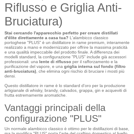
Riflusso e Griglia Anti-
Bruciatura)
Stai cercando l'apparecchio perfetto per creare distillati
d'élite direttamente a casa tua?
L'alambicco classico
portoghese "PLUS" è un distillatore in rame premium, interamente
realizzato a mano e modernizzato per offrire la massima praticità
e una qualità impeccabile del prodotto finale. A differenza dei
modelli standard, la configurazione "PLUS" include già accessori
professionali: una
lente di riflusso
per il rafforzamento e la
purificazione del vapore, e una
griglia interna sul fondo (filtro
anti-bruciatura)
, che elimina ogni rischio di bruciare i mosti più
densi.
Questo distillatore in rame è lo standard d'oro per la produzione
artigianale di whisky, brandy, calvados, grappa, gin e acqueviti di
frutta estremamente aromatiche.
Vantaggi principali della
configurazione "PLUS"
Un normale alambicco classico è ottimo per le distillazioni di base,
ma la modifica "PLUS" porta l'arte del crafting domestico al livello