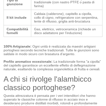
Tipo di
tradizionale (con nastro PTFE o pasta di
giunzione
farina)
Caldaia (calderone), capitello a cipolla,
Il kit include
collo di cigno, refrigeratore con serpentina,
lente di riflusso, griglia anti-bruciatura
Compatibilità
Gas, elettrico, vetroceramica (richiede un
fornelli
disco adattatore per l'induzione)
100% Artigianale:
Ogni unità è realizzata da maestri artigiani
portoghesi secondo tecniche tradizionali. Tutte le giunzioni sono
saldate in modo sicuro con brasatura d'argento.
Profilo aromatico eccezionale:
La tradizionale forma "a cipolla"
del capitello garantisce un eccellente effetto di deflegmazione
naturale, esaltando la complessa organolettica di frutta e cereali.
A chi si rivolge l'alambicco
classico portoghese?
Questa attrezzatura è pensata per i veri intenditori che hanno
superato le classiche colonne di riflusso in acciaio inox e
desiderano produrre distillati morbidi, rotondi e profondamente