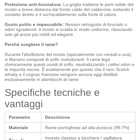
Protezione anti-bruciatura:
La griglia trattiene le parti solide del
mosto a breve distanza dal fondo caldo del calderone, evitando il
contatto diretto e il surriscaldamento sulla fonte di calore.
Gusto pulito e impeccabile:
Nessun retrogusto di bruciato o
odori sgradevoli. Il mosto si scalda in modo uniforme, rilasciando
solo gli aromi più nobili ed eleganti.
Perché scegliere il rame?
Durante l'ebollizione del mosto (specialmente con cereali e uva),
si liberano composti di zolfo malodoranti. Il rame lega
chimicamente questi ossidi di zolfo, neutralizzando i cattivi odori e
le impurità nocive. È esattamente per questo che il vero Scotch
whisky e il cognac francese vengono ancora oggi distillati
esclusivamente in alambicchi di rame.
Specifiche tecniche e
vantaggi
Parametro
Descrizione
Materiale
Rame portoghese ad alta purezza (99.7%)
Innesto classico a bicchiere / sigillatura