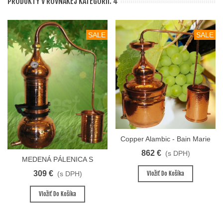
PRODUKTY V ROVNAKEJ KATEGÓRII: 4
SALE
SALE
Copper Alambic - Bain Marie
40L
862 €
(s DPH)
MEDENÁ PÁLENICA S
AROMAVEŽOU PREMIUM 10
309 €
(s DPH)
Vložiť Do Košíka
L
Vložiť Do Košíka