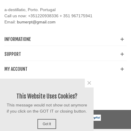
a-destillatio, Porto. Portugal
Call us now:
+351220938336 + 351 967175941
Email:
bumerpt@gmail.com
INFORMATIONE
SUPPORT
MY ACCOUNT
×
Share
Facebook
YouTube
Instagram
This Website Uses Cookies?
This message would not show out anymore
if you click on the GOT IT or closing button.
Got It