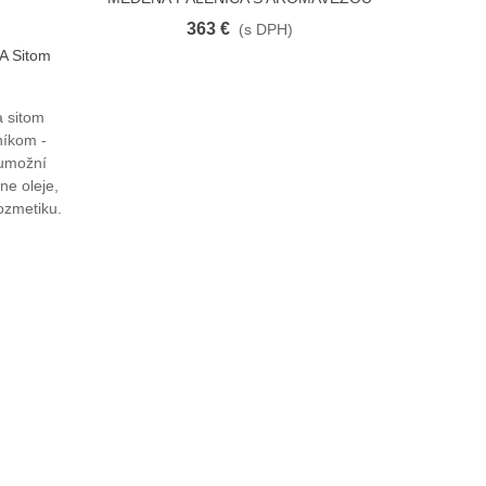
PREMIUM 15 L
363 €
(s DPH)
A Sitom
a sitom
níkom -
 umožní
ne oleje,
ozmetiku.