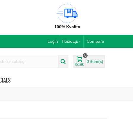
100% Kvalita
Login
Помощь
Compare
0
0
item(s)
Košík
CIALS