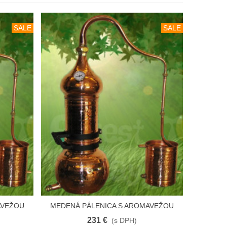
SALE
SALE
AVEŽOU
MEDENÁ PÁLENICA S AROMAVEŽOU
Vložiť Do Košíka
PREMIUM 3 L
231 €
(s DPH)