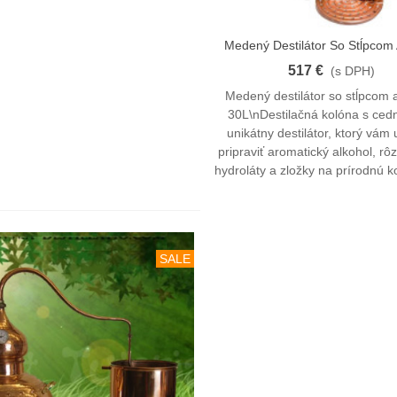
Medený Destilátor So Stĺpcom 
Vložiť Do Košíka
30L
517 €
(s DPH)
Medený destilátor so stĺpcom 
30L\nDestilačná kolóna s ced
unikátny destilátor, ktorý vám
pripraviť aromatický alkohol, rôz
hydroláty a zložky na prírodnú k
SALE