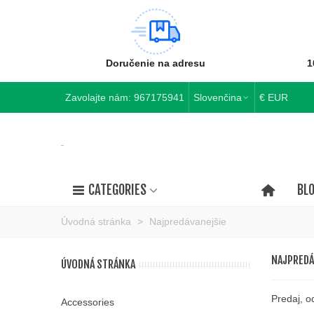
Doručenie na adresu
1
Zavolajte nám:
967175941
Slovenčina
€ EUR
CATEGORIES
BL
Úvodná stránka
>
Najpredávanejšie
NAJPREDÁ
ÚVODNÁ STRÁNKA
Predaj, o
Accessories