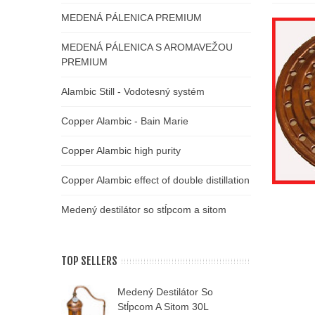
MEDENÁ PÁLENICA PREMIUM
MEDENÁ PÁLENICA S AROMAVEŽOU
PREMIUM
Alambic Still - Vodotesný systém
Copper Alambic - Bain Marie
Copper Alambic high purity
Copper Alambic effect of double distillation
Vložiť 
Medený destilátor so stĺpcom a sitom
TOP SELLERS
Medený Destilátor So
M
Stĺpcom A Sitom 30L
A