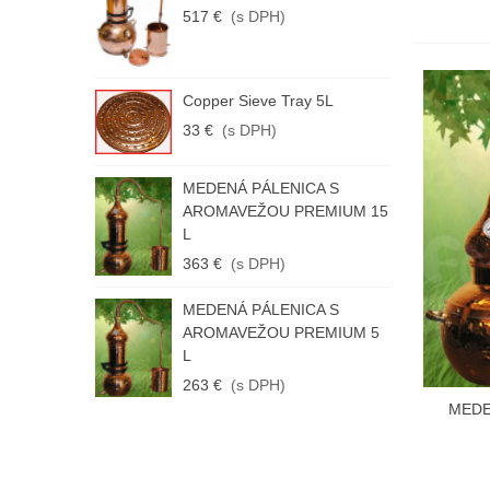
L
517 €
(s DPH)
2
M
Copper Sieve Tray 5L
P
33 €
(s DPH)
3
M
MEDENÁ PÁLENICA S
P
AROMAVEŽOU PREMIUM 15
L
1
363 €
(s DPH)
MEDENÁ PÁLENICA S
AROMAVEŽOU PREMIUM 5
L
263 €
(s DPH)
MEDE
Vložiť 