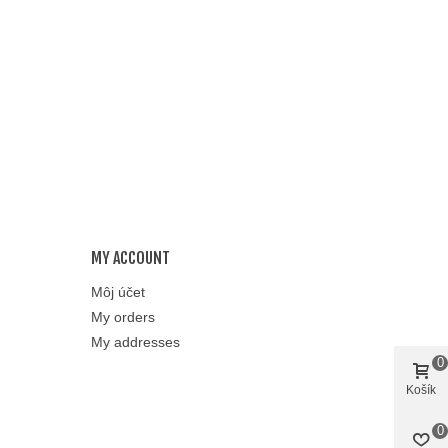
MY ACCOUNT
Môj účet
My orders
My addresses
0
Košík
0