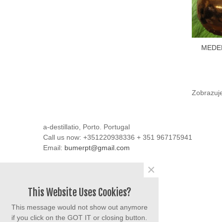
MEDEN
Vložiť 
Zobrazuje
a-destillatio, Porto. Portugal
Call us now:
+351220938336 + 351 967175941
Email:
bumerpt@gmail.com
×
This Website Uses Cookies?
This message would not show out anymore
Share
if you click on the GOT IT or closing button.
Facebook
YouTube
Instagram