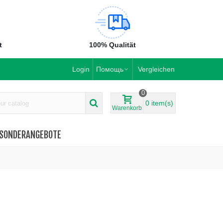
t
100% Qualität
Login
Помощь
Vergleichen
0
0
item(s)
Warenkorb
SONDERANGEBOTE