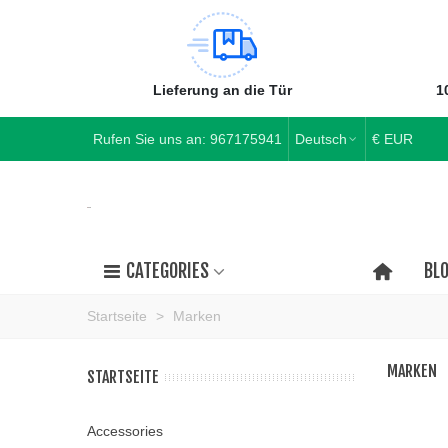
Lieferung an die Tür
1
Rufen Sie uns an:
967175941
Deutsch
€ EUR
CATEGORIES
BL
Startseite
>
Marken
MARKEN
STARTSEITE
Accessories