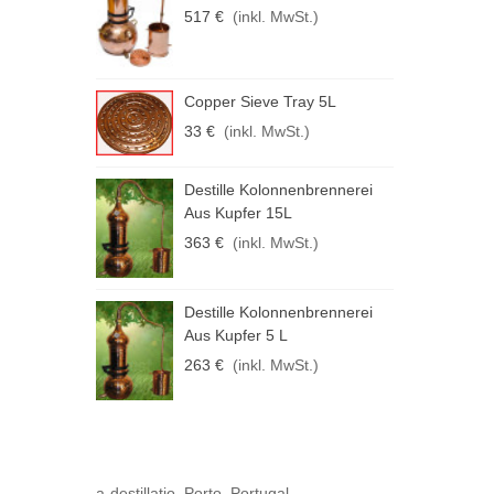
517 €
(inkl. MwSt.)
2
D
Copper Sieve Tray 5L
L
33 €
(inkl. MwSt.)
3
D
Destille Kolonnenbrennerei
Aus Kupfer 15L
1
363 €
(inkl. MwSt.)
Destille Kolonnenbrennerei
Aus Kupfer 5 L
263 €
(inkl. MwSt.)
a-destillatio, Porto. Portugal