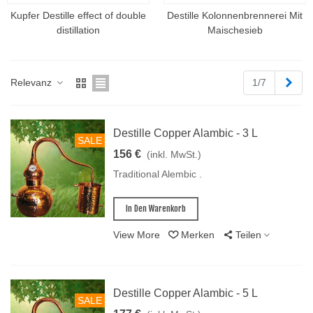
Kupfer Destille effect of double
Destille Kolonnenbrennerei Mit
distillation
Maischesieb
Weit
Relevanz
1/7
Destille Copper Alambic - 3 L
SALE
156 €
(inkl. MwSt.)
Traditional Alembic .
In Den Warenkorb
View More
Merken
Teilen
Destille Copper Alambic - 5 L
SALE