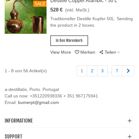
Destille Copper Alambic - 50 L
SALE
528 €
(inkl. MwSt.)
Traditioneller Destille Kupfer 50L. Sending
the product in 2 boxes.
In Den Warenkorb
View More
Merken
Teilen
Weit
1 - 8 von 56 Artikel(n)
1
2
3
…
7
a-destillatio, Porto. Portugal
Call us now:
+351220938336 + 351 967175941
Email:
bumerpt@gmail.com
INFORMATIONE
SUPPORT